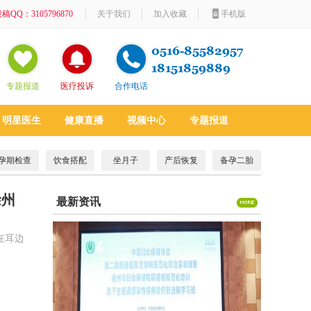
稿QQ：3105796870
关于我们
加入收藏
手机版
专题报道
医疗投诉
合作电话
明星医生
健康直播
视频中心
专题报道
孕期检查
饮食搭配
坐月子
产后恢复
备孕二胎
徐州
最新资讯
在耳边