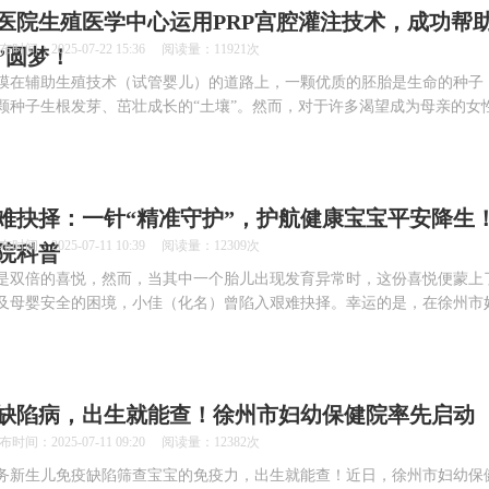
医院生殖医学中心运用PRP宫腔灌注技术，成功帮助
2025-07-22 15:36 阅读量：11921次
”圆梦！
膜在辅助生殖技术（试管婴儿）的道路上，一颗优质的胚胎是生命的种子
颗种子生根发芽、茁壮成长的“土壤”。然而，对于许多渴望成为母亲的女
难抉择：一针“精准守护”，护航健康宝宝平安降生！
2025-07-11 10:39 阅读量：12309次
院科普
是双倍的喜悦，然而，当其中一个胎儿出现发育异常时，这份喜悦便蒙上
及母婴安全的困境，小佳（化名）曾陷入艰难抉择。幸运的是，在徐州市
缺陷病，出生就能查！徐州市妇幼保健院率先启动
2025-07-11 09:20 阅读量：12382次
务新生儿免疫缺陷筛查宝宝的免疫力，出生就能查！近日，徐州市妇幼保