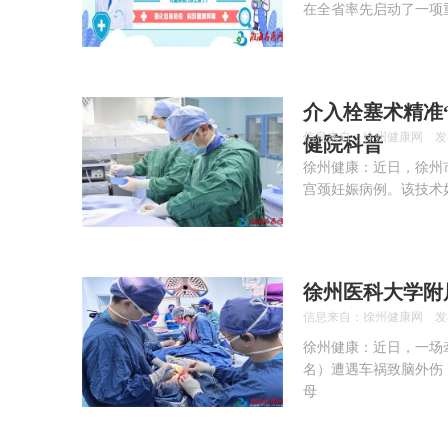
在全省率先启动了一项
介入栓塞术精准
信息来自：徐州健康网 发布时间：
健院科普
徐州健康：近日，徐州
宫颈妊娠病例。该技术
徐州医科大学附
信息来自：徐州健康网 发布时间：
徐州健康：近日，一场
名）遭遇车祸致脑外伤
母