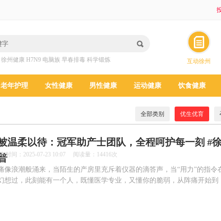
投
：
徐州健康
H7N9
电脑族
早春排毒
科学锻炼
互动徐州
老年护理
女性健康
男性健康
运动健康
饮食健康
全部类别
优生优育
被温柔以待：冠军助产士团队，全程呵护每一刻 #
2025-07-23 10:07 阅读量：14416次
普
痛像浪潮般涌来，当陌生的产房里充斥着仪器的滴答声，当“用力”的指令
幻想过，此刻能有一个人，既懂医学专业，又懂你的脆弱，从阵痛开始到