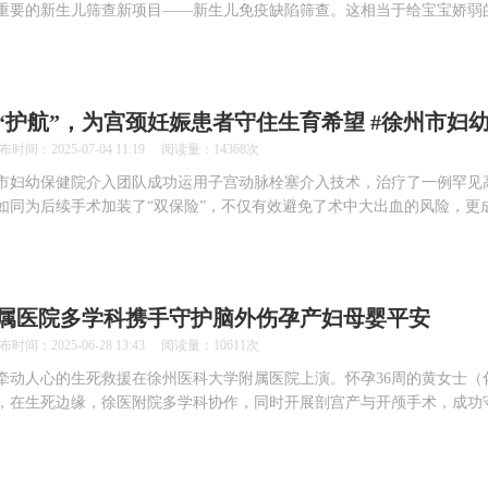
重要的新生儿筛查新项目——新生儿免疫缺陷筛查。这相当于给宝宝娇弱
“护航”，为宫颈妊娠患者守住生育希望 #徐州市妇
2025-07-04 11:19 阅读量：14368次
市妇幼保健院介入团队成功运用子宫动脉栓塞介入技术，治疗了一例罕见
如同为后续手术加装了“双保险”，不仅有效避免了术中大出血的风险，更
属医院多学科携手守护脑外伤孕产妇母婴平安
2025-06-28 13:43 阅读量：10611次
牵动人心的生死救援在徐州医科大学附属医院上演。怀孕36周的黄女士（
，在生死边缘，徐医附院多学科协作，同时开展剖宫产与开颅手术，成功