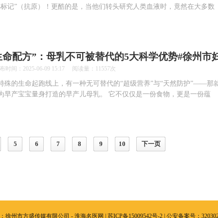
小标记”（抗原）！更酷的是，当他们转头研究人类血液时，竟然在大多数
生命配方”：母乳不可被替代的5大科学优势#徐州市
2025-06-09 15:17 阅读量：11557次
特殊的生命起跑线上，有一种无可替代的“超级营养”与“天然防护”——那
为早产宝宝量身打造的早产儿母乳。 它不仅仅是一份食物，更是一份蕴
5
6
7
8
9
10
下一页
：徐州市方盛传媒有限公司 - 淮海名医网 |
苏ICP备15009542号-2
| 公安备案号：3203020