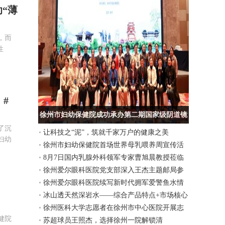
“薄
，而
性
#
徐州市妇幼保健院成功承办第二期国家级阴道镜
了沉
让科技之“泥”，筑就千家万户的健康之美
及宫颈病规范化防治实训班
妇幼
徐州市妇幼保健院首场世界母乳喂养周宣传活
8月7日国内乳腺外科领军专家曹旭晨教授莅临
动开启
徐州爱尔眼科医院党支部深入王杰主题邮局参
我徐州市妇幼保健院坐诊
徐州爱尔眼科医院续写新时代拥军爱警鱼水情
观考察
冰山透天然深岩水——综合产品特点+市场核心
徐州医科大学志愿者在徐州市中心医院开展志
竞争优势
健院
苏超球员王照杰，选择徐州一院解锁清
愿服务实践活动