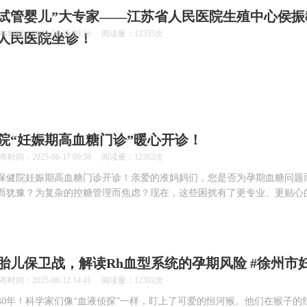
！“试管婴儿”大专家——江苏省人民医院生殖中心侯振
2025-06-26 08:56 阅读量：12355次
人民医院坐诊！
院“妊娠期高血糖门诊”暖心开诊！
2025-06-17 09:58 阅读量：12363次
保健院妊娠期高血糖门诊开诊！亲爱的准妈妈们，您是否为孕期血糖问题
而犹豫？为复杂的控糖管理而焦虑？现在，这些困扰有了更专业、更贴心
的胎儿保卫战，解读Rh血型系统的孕期风险 #徐州市
2025-06-12 14:41 阅读量：12392次
40年！科学家们像“血液侦探”一样，盯上了可爱的恒河猴。他们在猴子的