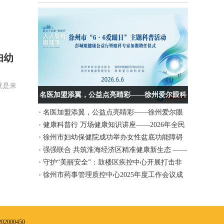
妇幼
就是来
名医加盟添翼，公益点亮睛彩——徐州爱尔眼科
名医加盟添翼，公益点亮睛彩——徐州爱尔眼
医院“6·6爱眼日”主题活动圆满举行
健康科普行 万场健康知识讲座——2026年全民
科医院“6·6爱眼日”主题活动圆满举行
徐州市妇幼保健院成功举办女性盆底功能障碍
营养周暨“5.20”中国学生营养日、大学生体质提
强强联合 共筑淮海经济区精准健康新生态 ——
性疾病诊疗新技术、新进展学习班
升行动义诊活动在徐州工程学院举行
守护“美丽安全”：鼓楼区疾控中心开展打击非
上海细胞治疗集团徐州运营中心与徐州美年大
徐州市药事管理质控中心2025年度工作会议成
法医美宣传活动
健康签署战略合作协议
功举办
2000450