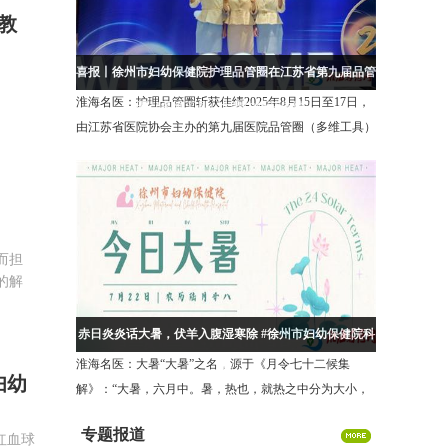
教
喜报丨徐州市妇幼保健院护理品管圈在江苏省第九届品管
淮海名医：护理品管圈斩获佳绩2025年8月15日至17日，
圈（多维工具）大赛中斩获佳绩！
由江苏省医院协会主办的第九届医院品管圈（多维工具）
大会在徐州圆满收官。徐州市妇幼保健院护理部推送
的“盆悦新生圈”项目，在三级医院护
而担
的解
赤日炎炎话大暑，伏羊入腹湿寒除 #徐州市妇幼保健院科
淮海名医：大暑“大暑”之名，源于《月令七十二候集
普
妇幼
解》：“大暑，六月中。暑，热也，就热之中分为大小，
月初为小，月中为大，今则热气犹大也。”简单来说，暑
专题报道
红血球
代表炎热。夏季最热的时段被划