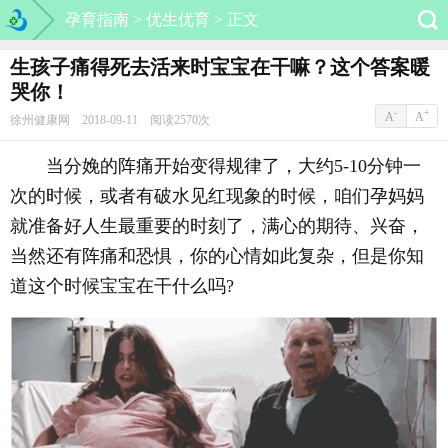
孕育指南 >
优生优育 >
正文
生孩子痛得死去活来时宝宝在干嘛？这个答案暖
哭你！
-
+
A
A
徐州健康网 2018-09-11 阅读2570次
当分娩的阵痛开始变得规律了，大约5-10分钟一
次的时候，或者有破水见红现象的时候，咱们孕妈妈
就准备好人生最重要的时刻了，满心的期待、兴奋，
当然还有阵痛和恐惧，你的心情如此复杂，但是你知
道这个时候宝宝在干什么吗?