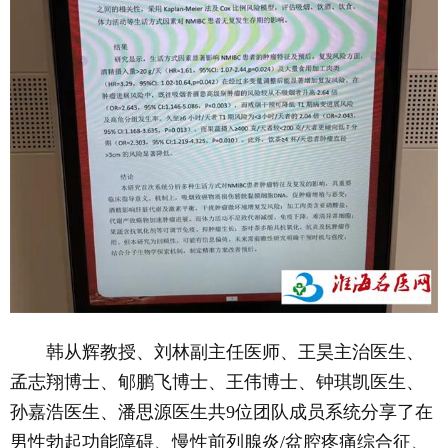
韩从辉教授、刘林副主任医师、王昊主治医生、
孟志翔博士、郇鹏飞博士、王伟博士、钟琪凯医生、
孙嘉浩医生、潘思源医生共9位团队成员系统分享了在
男性勃起功能障碍、慢性前列腺炎/盆腔疼痛综合征、