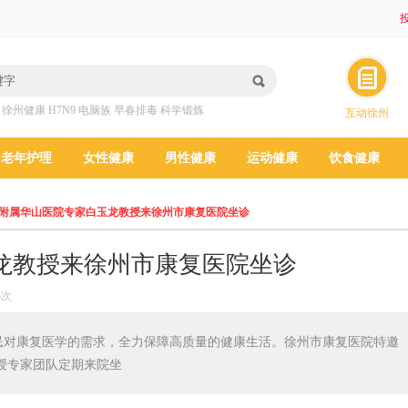
投
：
徐州健康
H7N9
电脑族
早春排毒
科学锻炼
互动徐州
老年护理
女性健康
男性健康
运动健康
饮食健康
附属华山医院专家白玉龙教授来徐州市康复医院坐诊
龙教授来徐州市康复医院坐诊
6次
民对康复医学的需求，全力保障高质量的健康生活。徐州市康复医院特邀
授专家团队定期来院坐