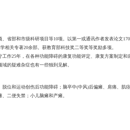
省部和市级科研项目等10项。以第一或通讯作者发表论文17
医学相关专著20余部。获教育部科技奖二等奖等奖励多项。
作25年，在各种功能障碍的康复功能评定、康复方案制定和
领域的疑难杂症也有一些独到见解。
位和运动创伤后功能障碍；脑卒中(中风)后偏瘫、肩痛、肌
瘫、二便失禁；小儿脑瘫和产瘫。