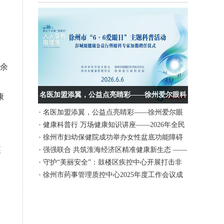
0余
名医加盟添翼，公益点亮睛彩——徐州爱尔眼科
康
名医加盟添翼，公益点亮睛彩——徐州爱尔眼
医院“6·6爱眼日”主题活动圆满举行
健康科普行 万场健康知识讲座——2026年全民
科医院“6·6爱眼日”主题活动圆满举行
徐州市妇幼保健院成功举办女性盆底功能障碍
营养周暨“5.20”中国学生营养日、大学生体质提
痉
强强联合 共筑淮海经济区精准健康新生态 ——
性疾病诊疗新技术、新进展学习班
升行动义诊活动在徐州工程学院举行
守护“美丽安全”：鼓楼区疾控中心开展打击非
上海细胞治疗集团徐州运营中心与徐州美年大
徐州市药事管理质控中心2025年度工作会议成
法医美宣传活动
健康签署战略合作协议
功举办