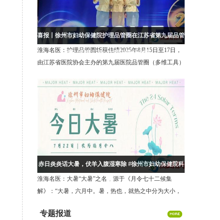
喜报丨徐州市妇幼保健院护理品管圈在江苏省第九届品管
淮海名医：护理品管圈斩获佳绩2025年8月15日至17日，
圈（多维工具）大赛中斩获佳绩！
由江苏省医院协会主办的第九届医院品管圈（多维工具）
大会在徐州圆满收官。徐州市妇幼保健院护理部推送
的“盆悦新生圈”项目，在三级医院护
赤日炎炎话大暑，伏羊入腹湿寒除 #徐州市妇幼保健院科
淮海名医：大暑“大暑”之名，源于《月令七十二候集
普
解》：“大暑，六月中。暑，热也，就热之中分为大小，
月初为小，月中为大，今则热气犹大也。”简单来说，暑
专题报道
代表炎热。夏季最热的时段被划