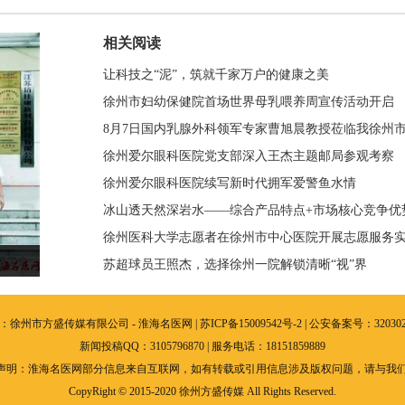
相关阅读
让科技之“泥”，筑就千家万户的健康之美
徐州市妇幼保健院首场世界母乳喂养周宣传活动开启
8月7日国内乳腺外科领军专家曹旭晨教授莅临我徐州
幼保健院坐诊
徐州爱尔眼科医院党支部深入王杰主题邮局参观考察
徐州爱尔眼科医院续写新时代拥军爱警鱼水情
冰山透天然深岩水——综合产品特点+市场核心竞争优
徐州医科大学志愿者在徐州市中心医院开展志愿服务
活动
苏超球员王照杰，选择徐州一院解锁清晰“视”界
：徐州市方盛传媒有限公司 - 淮海名医网 |
苏ICP备15009542号-2
| 公安备案号：3203020
新闻投稿QQ：3105796870 | 服务电话：18151859889
声明：淮海名医网部分信息来自互联网，如有转载或引用信息涉及版权问题，请与我们
CopyRight © 2015-2020 徐州方盛传媒 All Rights Reserved.