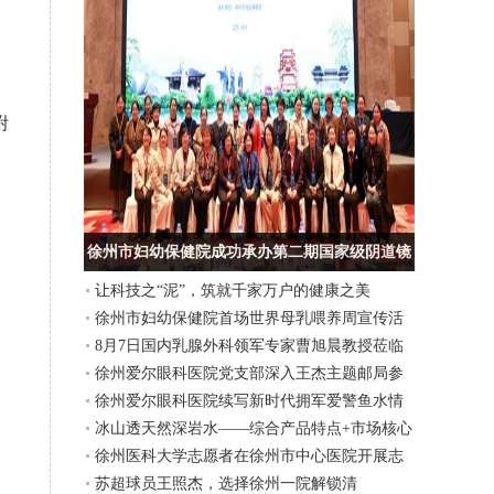
附
徐州市妇幼保健院成功承办第二期国家级阴道镜
让科技之“泥”，筑就千家万户的健康之美
及宫颈病规范化防治实训班
徐州市妇幼保健院首场世界母乳喂养周宣传活
8月7日国内乳腺外科领军专家曹旭晨教授莅临
动开启
徐州爱尔眼科医院党支部深入王杰主题邮局参
我徐州市妇幼保健院坐诊
徐州爱尔眼科医院续写新时代拥军爱警鱼水情
观考察
冰山透天然深岩水——综合产品特点+市场核心
徐州医科大学志愿者在徐州市中心医院开展志
竞争优势
苏超球员王照杰，选择徐州一院解锁清
愿服务实践活动